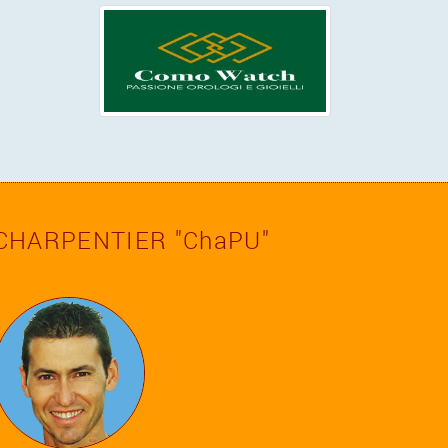
CHARPENTIER
"ChaPU"