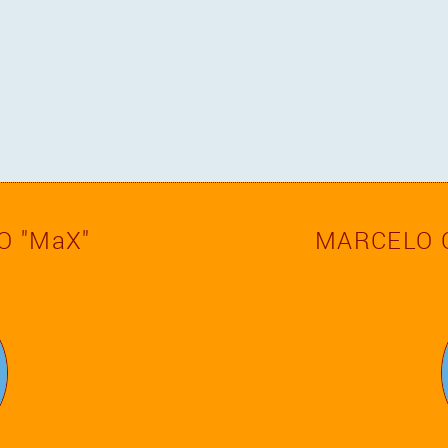
O
"MaX"
MARCELO 