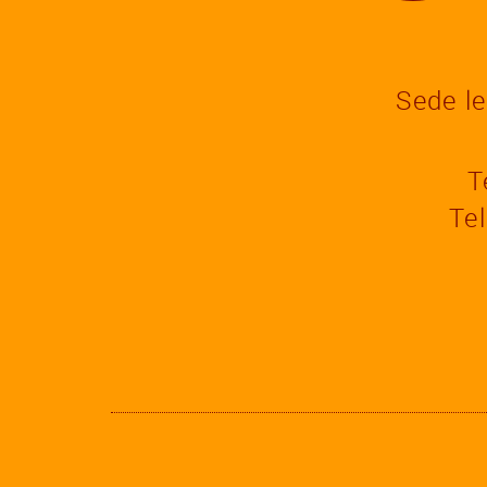
Sede l
T
Te