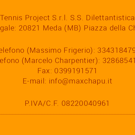
Tennis Project S.r.l. S.S. Dilettantistic
egale: 20821 Meda (MB)
Piazza della C
elefono (Massimo Frigerio): 33431847
lefono (Marcelo Charpentier): 3286854
Fax: 0399191571
E-mail:
info@maxchapu.it
P.IVA/C.F. 08220040961