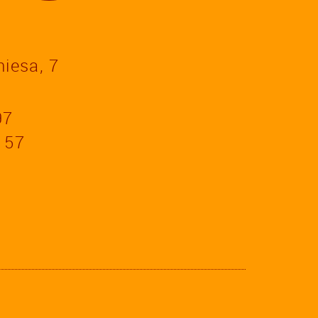
a
hiesa, 7
97
157