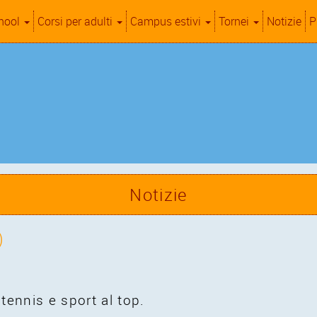
hool
Corsi per adulti
Campus estivi
Tornei
Notizie
P
Notizie
)
tennis e sport al top.