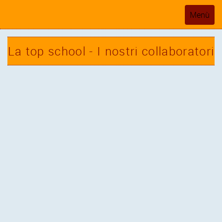
Toggle
Menù
navigati
La top school - I nostri collaboratori